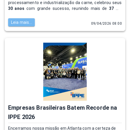
processamento e industrialização da carne, celebrou seus
30 anos
com grande sucesso, reunindo mais de
37 mil
visitantes de 21 países
e movimentando cerca de
R$ 1,1
bilhão em negócios
. O evento fortaleceu a economia de
Leia mais...
09/04/2026 08:00
Chapecó
, impulsionando hotéis, restaurantes, comércio e
o aeroporto local, além de consolidar a cidade como
referência para eventos internacionais do agronegócio.
Empresas Brasileiras Batem Recorde na
IPPE 2026
Encerramos nossa missão em Atlanta com a certeza de