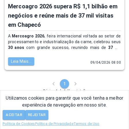
Mercoagro 2026 supera R$ 1,1 bilhão em
negócios e reúne mais de 37 mil visitas
em Chapecó
A
Mercoagro 2026
, feira internacional voltada ao setor de
processamento e industrialização da carne, celebrou seus
30 anos
com grande sucesso, reunindo mais de
37 mil
visitantes de 21 países
e movimentando cerca de
R$ 1,1
bilhão em negócios
. O evento fortaleceu a economia de
Leia Mais...
09/04/2026 08:00
Chapecó
, impulsionando hotéis, restaurantes, comércio e
o aeroporto local, além de consolidar a cidade como
referência para eventos internacionais do agronegócio.
1
Página 1 de 1 (6 no total)
Utilizamos cookies para garantir que você tenha a melhor
experiência de navegação em nosso site.
ACEITAR
REJEITAR
Política de Cookies
Política de Privacidade
© 2026 - Lenke
Termos de Uso