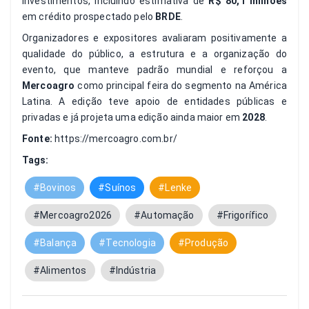
investimentos, incluindo estimativa de
R$ 80,1 milhões
em crédito prospectado pelo
BRDE
.
Organizadores e expositores avaliaram positivamente a
qualidade do público, a estrutura e a organização do
evento, que manteve padrão mundial e reforçou a
Mercoagro
como principal feira do segmento na América
Latina. A edição teve apoio de entidades públicas e
privadas e já projeta uma edição ainda maior em
2028
.
Fonte:
https://mercoagro.com.br/
Tags:
#Bovinos
#Suínos
#Lenke
#Mercoagro2026
#Automação
#Frigorífico
#Balança
#Tecnologia
#Produção
#Alimentos
#Indústria